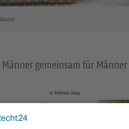
 Männer
Männer gemeinsam für Männer
17. Februar 2024
tag am 23. März in
mals “Landestagung”) am Sonnabend,