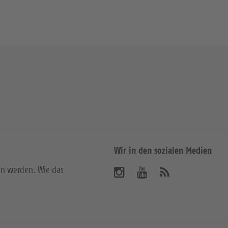
Wir in den sozialen Medien
en werden. Wie das
B
B
A
b
e
e
o
n
s
s
n