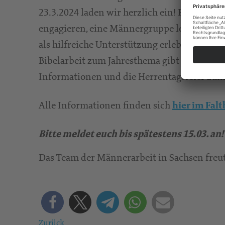
23.3.2024 laden wir herzlich ein! Für alle, d
engagieren, eine Männergruppe leiten ode
als hilfreiche Unterstützung erleben, ist di
Bibelarbeit zum Jahresthema gibt es themat
Informationen und die Herrentagsfeier zum
Alle Informationen finden sich
hier im Falt
Bitte meldet euch bis spätestens 15.03. an!
Das Team der Männerarbeit in Sachsen freu
Zurück