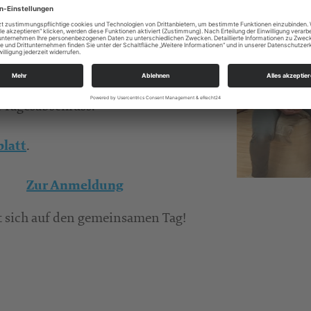
ie sich in der Männerarbeit
r den Kontakt mit anderen Männern
eser Tag ein “Muss”! Neben der
ischen Workshops, aktuelle
 Tagesabschluss.
.
blatt
Zur Anmeldung
t sich auf den gemeinsamen Tag!