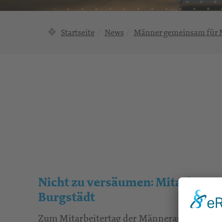
Startseite
News
Männer gemeinsam für
Nicht zu versäumen: Mitarbeiter
Burgstädt
Zum Mitarbeitertag der Männerarbeit (ehe