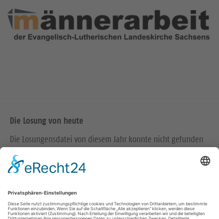
Die Losung von heute
Die Losungensdatei von diesem Jahr konnte nicht gefunden
werden. Wie das Problem gelöst werden kann, können Sie
hier
nachlesen.
Wir in den sozialen Medien