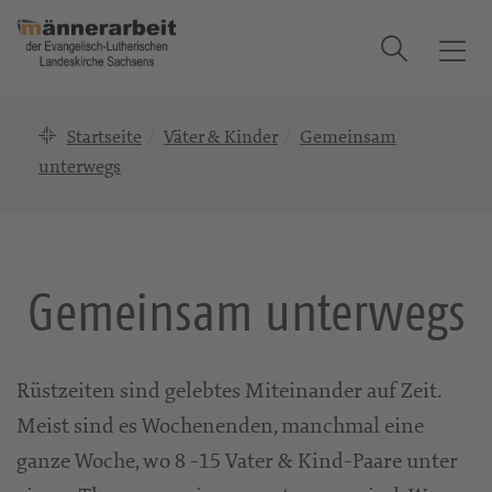
Suche
T
o
g
Startseite
Väter & Kinder
Gemeinsam
g
l
unterwegs
e
n
a
v
Gemeinsam unterwegs
i
g
a
t
Rüstzeiten sind gelebtes Miteinander auf Zeit.
i
Meist sind es Wochenenden, manchmal eine
o
n
ganze Woche, wo 8 -15 Vater & Kind-Paare unter