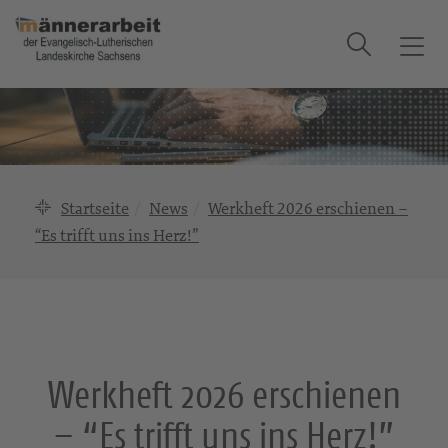
Suche
T
o
g
g
l
e
n
Startseite
News
Werkheft 2026 erschienen –
a
“Es trifft uns ins Herz!”
v
i
g
a
t
i
Werkheft 2026 erschienen
o
n
– “Es trifft uns ins Herz!”