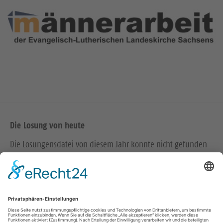
Die Losung von heute
Die Losungensdatei von diesem Jahr konnte nicht gefunden
werden. Wie das Problem gelöst werden kann, können Sie
hier
nachlesen.
Wir in den sozialen Medien