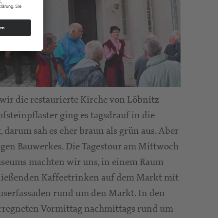
ir die restaurierte Kirche von Löbnitz –
fsteinpflaster ging es tagsdrauf in die
darum sah es eher braun als grün aus. Aber
rdigen Bauwerkes. Die Tagestour am Mittwoch
museums machten wir uns, in einem Raum
schließenden Kaffeetrinken auf dem Markt mit
äuserfassaden rund um den Markt. In den
verregneten Vormittag nachmittags rund um