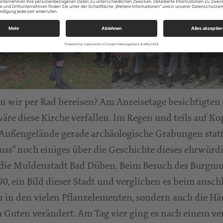
wir per Rad bereisen? Am Anreisetage besichtigten w
re diese Kirche verfallen. Im Regen und teils auf Kop
ußengelände gerade archäologische Grabungen statt, 
hluss“ noch einiges über die Geschichte dieses ehrwü
n die Muldenstadt Bad Düben. Beim Besuch des Burg
990, ein Bild dieser Stadt und verglichen es beim an
n in den vielen Pflanzelementen, sondern auch die H
um Guten verändert. Am Tag vier ging es nach einem 