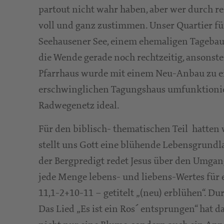
partout nicht wahr haben, aber wer durch r
voll und ganz zustimmen. Unser Quartier für
Seehausener See, einem ehemaligen Tagebau 
die Wende gerade noch rechtzeitig, ansonste
Pfarrhaus wurde mit einem Neu-Anbau zu e
erschwinglichen Tagungshaus umfunktionie
Radwegenetz ideal.
Für den biblisch- thematischen Teil hatten 
stellt uns Gott eine blühende Lebensgrundla
der Bergpredigt redet Jesus über den Umgan
jede Menge lebens- und liebens-Wertes für e
11,1-2+10-11 – getitelt „(neu) erblühen“. 
Das Lied „Es ist ein Ros´ entsprungen“ hat d