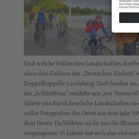
Und welche blühenden Landschaften durften 
ohne den Geldern der „Deutschen Einheit“, wä
Doppelkappelle Landsberg. Dort fanden im A
die „Schließfrau“ erzählte uns „vor Toressc
führte uns durch herrliche Landschaften i
voller Fotografien des Ortes aus dem Jahr 1
dem Heute. Da blühten nicht nur die Blume
vergangenen 35 Jahren hat sich also viel z