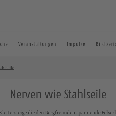
iche
Veranstaltungen
Impulse
Bildberi
ahlseile
Nerven wie Stahlseile
lettersteige die den Bergfreunden spannende Felserl