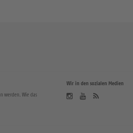
Wir in den sozialen Medien
en werden. Wie das
B
B
A
b
e
e
o
n
s
s
n
u
u
i