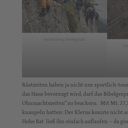
Am Hausberg: Predigtstuhl
Se
Rüstzeiten haben ja nicht nur sportlich-to
das Haus bevorzugt wird, darf das Bibelgesp
Ohnmachtszeiten“ zu beackern. Mit Mt. 27,1
knaupeln hatten: Der Klerus konnte nicht so 
Hohe Rat ließ ihn einfach auflaufen – da gi