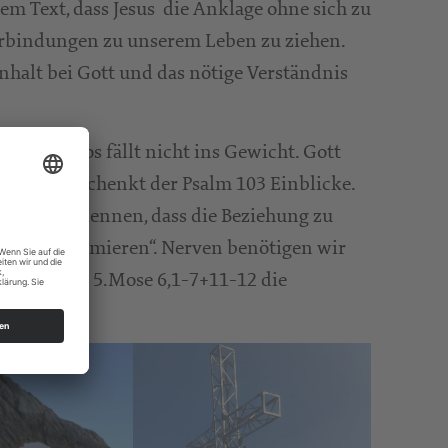
em Text, dass Jesus die Anklage ohne sich zu
erbindungen zu unserem Leben zu ziehen.
nhalt bei Gott und das nötige Verständnis
 im Kosmos fällt nicht ins Gewicht. Gott
ieht, dazu schenkt der Psalm 103 Einblicke.
 dabei erkennen, dass die Beziehung zu
en zum resümieren“. Nerven benötigen wir
8,3-11 und 5.Mose 6,1-7+11-12 die