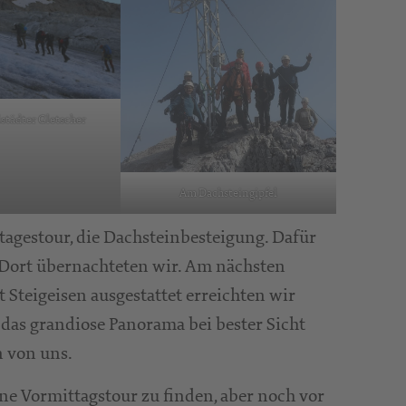
lstädter Gletscher
Am Dachsteingipfel
tagestour, die Dachsteinbesteigung. Dafür
 Dort übernachteten wir. Am nächsten
 Steigeisen ausgestattet erreichten wir
 das grandiose Panorama bei bester Sicht
n von uns.
ne Vormittagstour zu finden, aber noch vor