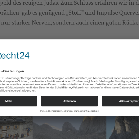
eld des reuigen Judas. Zum Schluss erfahren wir in d
esprächen gab es genügend „Stoff“ und Impulse Querv
ht nur starker Nerven, sondern auch einen guten Rücke
„Nerven, um Mensch zu sein“ – denn unsere Bedeutung
r als ER selbst gemacht sind“. Wie das praktisch auss
er Leben einzuschätzen und zu gestalten. Wir können
ührt. Diese Bibelarbeit stand unter dem Titel „Nerv
n. Für diese Überlegungen boten die Bibelexte Jh. 