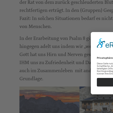
der Rat von dem zurück geschleuderten Blutg
rechtfertigen erträgt. In den (Gruppen) G
Fazit: In solchen Situationen bedarf es nic
von Menschen.
In der Erarbeitung von Psalm 8 ging es um 
hingegen adelt uns indem wir „wenig geringe
Gott hat uns Hirn und Nerven geschenkt uns
IHM uns zu Zufriedenheit und Dankbarkeit f
auch im Zusammenleben mit anderen Mensche
Grundlage.