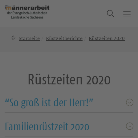
Suche
T
o
g
Startseite
Rüstzeitberichte
Rüstzeiten 2020
g
l
e
n
a
Rüstzeiten 2020
v
i
g
a
“So groß ist der Herr!”
t
i
o
Familienrüstzeit 2020
n