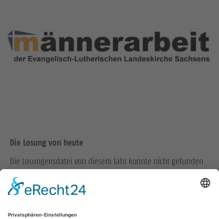
Die Losung von heute
Die Losungensdatei von diesem Jahr konnte nicht gefunden
werden. Wie das Problem gelöst werden kann, können Sie
hier
nachlesen.