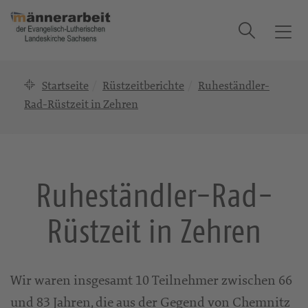
Suche
T
o
g
Startseite
Rüstzeitberichte
Ruheständler-
g
l
Rad-Rüstzeit in Zehren
e
n
a
v
Ruheständler-Rad-
i
g
Rüstzeit in Zehren
a
t
i
o
Wir waren insgesamt 10 Teilnehmer zwischen 66
n
und 83 Jahren, die aus der Gegend von Chemnitz