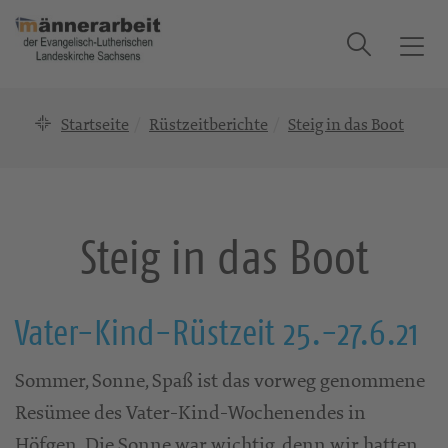
Suche
T
o
g
Startseite
Rüstzeitberichte
Steig in das Boot
g
l
e
n
a
Steig in das Boot
v
i
g
a
Vater-Kind-Rüstzeit 25.-27.6.21
t
i
Sommer, Sonne, Spaß ist das vorweg genommene
o
Resümee des Vater-Kind-Wochenendes in
n
Höfgen. Die Sonne war wichtig, denn wir hatten