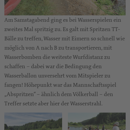
Am Samstagabend ging es bei Wasserspielen ein
zweites Mal spritzig zu. Es galt mit Spritzen TT-
Bälle zu treffen, Wasser mit Eimern so schnell wie
möglich von A nach B zu transportieren, mit
Wasserbomben die weiteste Wurfdistanz zu
schaffen – dabei war die Bedingung den
Wasserballon unversehrt vom Mitspieler zu
fangen! Höhepunkt war das Mannschaftsspiel
„Abspritzen“ – ähnlich dem Völkerball – den
Treffer setzte aber hier der Wasserstrahl.