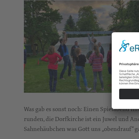
Was gab es sonst noch: Einen Spielabend mi
runden, die Dorfkirche ist ein Juwel und An
Sahnehäubchen was Gott uns „obendrauf“ g