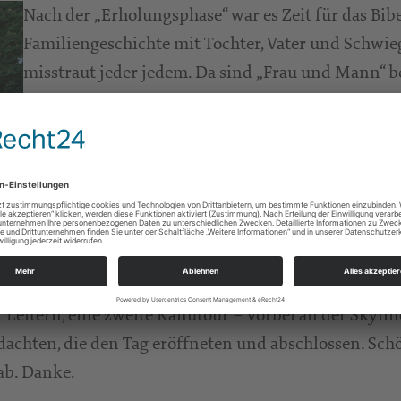
Nach der „Erholungsphase“ war es Zeit für das Bi
Familiengeschichte mit Tochter, Vater und Schwie
misstraut jeder jedem. Da sind „Frau und Mann“ bet
getroffen. Darum zieht das Ehepaar verärgert und f
sie aufhalten. Es gibt Vorwürfe hin und her. Besti
wenn Gott nicht eingegriffen hätte. Seine Warnu
Traum: „Versündige dich ja nicht an deinem Schwi
sich aus, statt sich die Köpfe einzuschlagen und 
enden erregte Treffen eben doch noch gut, vor a
Gottes Maßstäbe beachten und sich selbst korrigie
t Leitern, eine zweite Kanutour – vorbei an der Skyl
dachten, die den Tag eröffneten und abschlossen. Sc
ab. Danke.