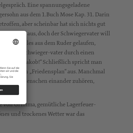
belgespräch. Eine spannungsgeladene
gersohn aus dem 1.Buch Mose Kap. 31. Darin
roffen, aber scheinbar hat sich nichts gut
luchtartig aus, doch der Schwiegervater will
mmt wäre alles aus dem Ruder gelaufen,
ng an den Schwieger-vater durch einen
egersohn Jakob!“ Schließlich spricht man
handelt einen „Friedensplan“ aus. Manchmal
llem wenn Menschen einander zuhören,
ren lassen.
ine von Grimma, gemütliche Lagerfeuer-
hönes und trockenes Wetter war das