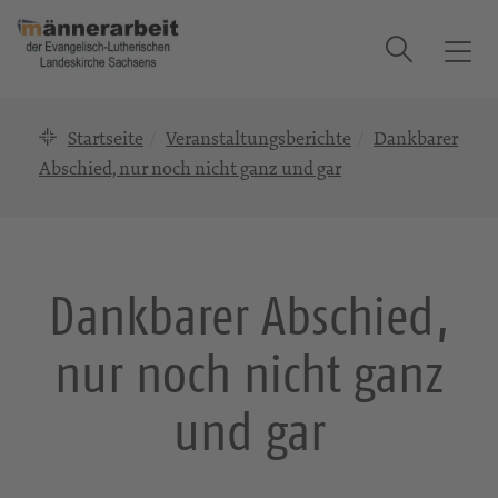
Suche
T
o
g
Startseite
Veranstaltungsberichte
Dankbarer
g
l
Abschied, nur noch nicht ganz und gar
e
n
a
v
Dankbarer Abschied,
i
g
nur noch nicht ganz
a
t
i
und gar
o
n