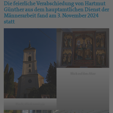
Die feierliche Verabschiedung von Hartmut
Günther aus dem hauptamtlichen Dienst der
Männerarbeit fand am 3. November 2024
statt
Blick auf den Altar
Kirche Niederstriegis