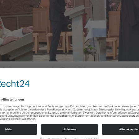
er Kauder
Andreas Dieterich (Stiftung
Militärdek
Frauenkirche)