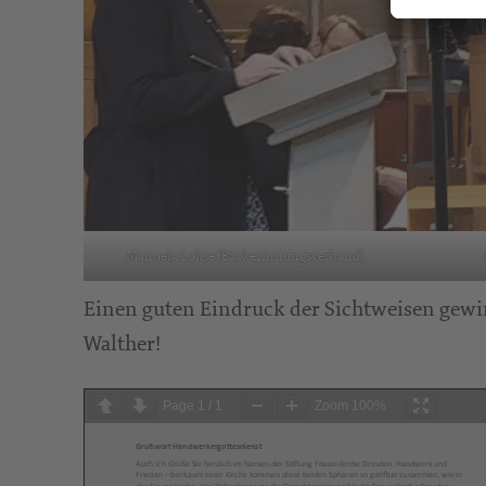
Manuela Lohse (Bäckerinnungsverband)
Einen guten Eindruck der Sichtweisen gewi
Walther!
Page
1
/
1
Zoom
100%
Grußwort Handwerkergottesdienst
Auch ich Grüße Sie herzlich im Namen der Stiftung Frauenkirche Dresden. Handwerk und
Frieden – bei kaum einer Kirche kommen diese beiden Sphären so greifbar zusammen, wie in