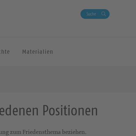
Suche
chte
Materialien
hiedenen Positionen
lung zum Friedensthema beziehen.