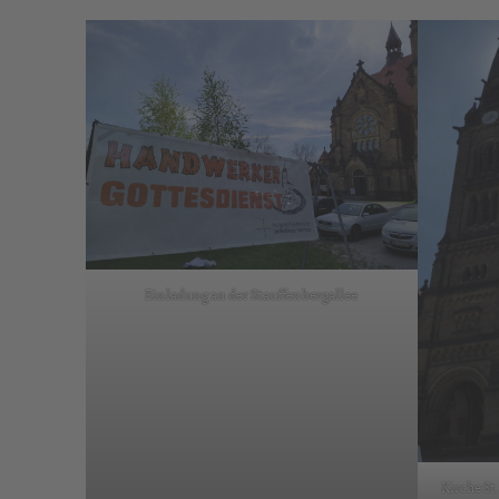
Einladung an der Stauffenbergallee
Kirche S