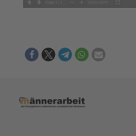
Page
1
/
1
Zoom
100%