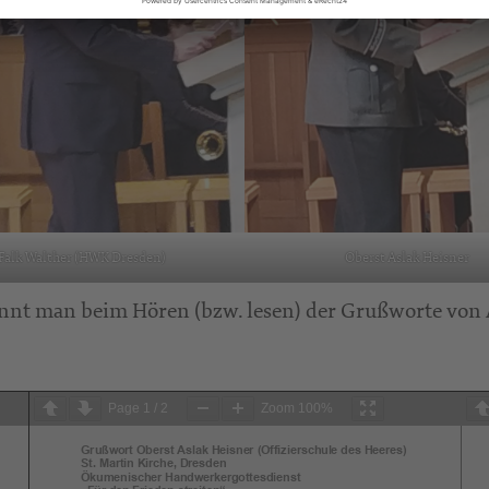
Falk Walther (HWK Dresden)
Oberst Aslak Heisner
nnt man beim Hören (bzw. lesen) der Grußworte von A
Page
1
/
2
Zoom
100%
Grußwort Oberst Aslak Heisner (Offizierschule des Heeres)
St. Martin Kirche, Dresden
Ökumenischer Handwerkergottesdienst