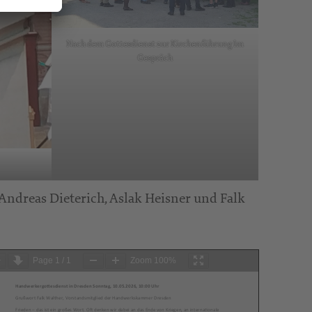
Nach dem Gottesdienst zur Kirchenführung Im
Gespräch
ndreas Dieterich, Aslak Heisner und Falk
Page
1
/
1
Zoom
100%
Handwerkergottesdienst in Dresden Sonntag, 10.05.2026, 10:00 Uhr
Grußwort Falk Walther, Vorstandsmitglied der Handwerkskammer Dresden
Frieden – das ist ein großes Wort. Oft denken wir dabei an das Ende von Kriegen, an internationale