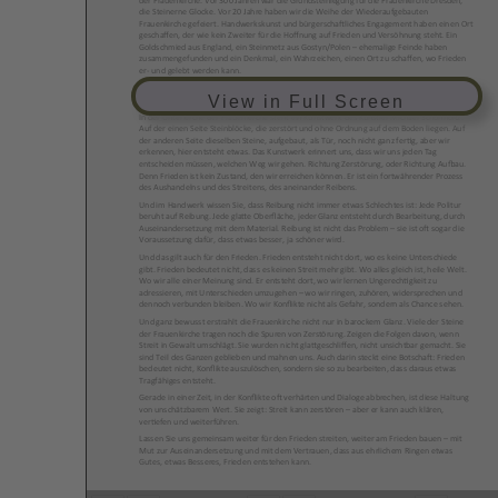
der Frauenkirche. Vor 300 Jahren war die Grundsteinlegung für die Frauenkirche Dresden,
die Steinerne Glocke. Vor 20 Jahre haben wir die Weihe der Wiederaufgebauten
Frauenkirche gefeiert. Handwerkskunst und bürgerschaftliches Engagement haben einen Ort
geschaffen, der wie kein Zweiter für die Hoffnung auf Frieden und Versöhnung steht. Ein
Goldschmied aus England, ein Steinmetz aus Gostyn/Polen – ehemalige Feinde haben
zusammengefunden und ein Denkmal, ein Wahrzeichen, einen Ort zu schaffen, wo Frieden
er- und gelebt werden kann.
„Für den Frieden streiten“ – dieses Motto klingt zunächst widersprüchlich. Streit und Frieden
View in Full Screen
– passt das zusammen?
In der Unterkirche der Frauenkirche steht ein Kunstwerk des Künstler Michael Schönholtz.
Auf der einen Seite Steinblöcke, die zerstört und ohne Ordnung auf dem Boden liegen. Auf
der anderen Seite dieselben Steine, aufgebaut, als Tür, noch nicht ganz fertig, aber wir
erkennen, hier entsteht etwas. Das Kunstwerk erinnert uns, dass wir uns jeden Tag
entscheiden müssen, welchen Weg wir gehen. Richtung Zerstörung, oder Richtung Aufbau.
Denn Frieden ist kein Zustand, den wir erreichen können. Er ist ein fortwährender Prozess
des Aushandelns und des Streitens, des aneinander Reibens.
Und im Handwerk wissen Sie, dass Reibung nicht immer etwas Schlechtes ist: Jede Politur
beruht auf Reibung. Jede glatte Oberfläche, jeder Glanz entsteht durch Bearbeitung, durch
Auseinandersetzung mit dem Material. Reibung ist nicht das Problem – sie ist oft sogar die
Voraussetzung dafür, dass etwas besser, ja schöner wird.
Und das gilt auch für den Frieden. Frieden entsteht nicht dort, wo es keine Unterschiede
gibt. Frieden bedeutet nicht, dass es keinen Streit mehr gibt. Wo alles gleich ist, heile Welt.
Wo wir alle einer Meinung sind. Er entsteht dort, wo wir lernen Ungerechtigkeit zu
adressieren, mit Unterschieden umzugehen – wo wir ringen, zuhören, widersprechen und
dennoch verbunden bleiben. Wo wir Konflikte nicht als Gefahr, sondern als Chance sehen.
Und ganz bewusst erstrahlt die Frauenkirche nicht nur in barockem Glanz. Viele der Steine
der Frauenkirche tragen noch die Spuren von Zerstörung. Zeigen die Folgen davon, wenn
Streit in Gewalt umschlägt. Sie wurden nicht glattgeschliffen, nicht unsichtbar gemacht. Sie
sind Teil des Ganzen geblieben und mahnen uns. Auch darin steckt eine Botschaft: Frieden
bedeutet nicht, Konflikte auszulöschen, sondern sie so zu bearbeiten, dass daraus etwas
Tragfähiges entsteht.
Gerade in einer Zeit, in der Konflikte oft verhärten und Dialoge abbrechen, ist diese Haltung
von unschätzbarem Wert. Sie zeigt: Streit kann zerstören – aber er kann auch klären,
vertiefen und weiterführen.
Lassen Sie uns gemeinsam weiter für den Frieden streiten, weiter am Frieden bauen – mit
Mut zur Auseinandersetzung und mit dem Vertrauen, dass aus ehrlichem Ringen etwas
Gutes, etwas Besseres, Frieden entstehen kann.