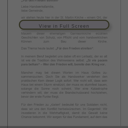
„Für den Frieden streiten“
Liebe Handwerksfamilie,
liebe Gemeinde,
wir stehen heute hier in der St. Martin Kirche – einem Ort, der
wie kaum ein anderer die Verbindung zwischen dem
Soldatsein, dem Handwerk und dem Glauben verkörpert. Als
View in Full Screen
Soldat hier zu sprechen, erfüllt mich mit Demut, denn die
Mauern dieser ehemaligen Garnisonkirche erzählen
Geschichten von Schutz, von Pflicht und vom handwerklichen
Können zum Bau dieser Kirche.
Das Thema heute lautet:
„Für den Frieden streiten“
.
In meinem Beruf begleitet uns dabei oft ein Leitsatz, der so alt
ist wie die Tradition des Wehrwesens selbst:
„Si vis pacem
para bellum“ – Wer den Frieden will, bereite den Krieg vor.
Mancher mag bei diesen Worten im Haus Gottes zu-
sammenzucken. Doch Sie als Handwerker verstehen den
praktischen Kern dieser Logik sofort: Wer nicht will, dass sein
Haus bei einem Sturm einstürzt, der muss es sturmfest bauen,
solange die Sonne noch scheint. Wer eine Katastrophe
verhindern will, der muss die Brandschutzwand hochziehen,
bevor der erste Funke fliegt.
Für den Frieden zu „rüsten“ bedeutet für uns Soldaten nicht,
dass wir uns den Konflikt herbeiwünschen. Im Gegenteil: Wir
investieren in die Wehrhaftigkeit, damit die Gewalt keine
Chance bekommt. Wir sorgen für das Fundament, auf dem das