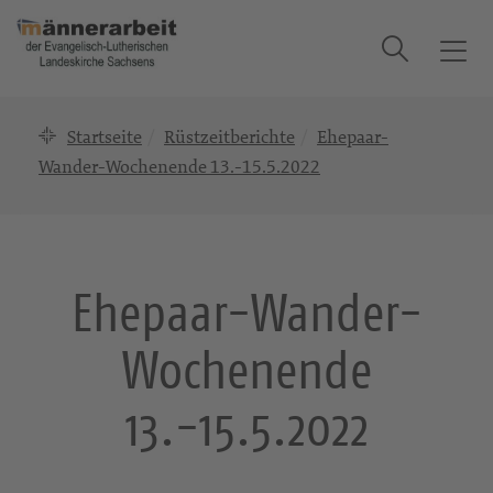
Suche
T
o
g
Startseite
Rüstzeitberichte
Ehepaar-
g
l
Wander-Wochenende 13.-15.5.2022
e
n
a
v
Ehepaar-Wander-
i
g
Wochenende
a
t
i
13.-15.5.2022
o
n